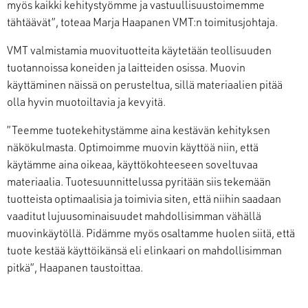
myös kaikki kehitystyömme ja vastuullisuustoimemme
tähtäävät”, toteaa Marja Haapanen VMT:n toimitusjohtaja.
VMT valmistamia muovituotteita käytetään teollisuuden
tuotannoissa koneiden ja laitteiden osissa. Muovin
käyttäminen näissä on perusteltua, sillä materiaalien pitää
olla hyvin muotoiltavia ja kevyitä.
”Teemme tuotekehitystämme aina kestävän kehityksen
näkökulmasta. Optimoimme muovin käyttöä niin, että
käytämme aina oikeaa, käyttökohteeseen soveltuvaa
materiaalia. Tuotesuunnittelussa pyritään siis tekemään
tuotteista optimaalisia ja toimivia siten, että niihin saadaan
vaaditut lujuusominaisuudet mahdollisimman vähällä
muovinkäytöllä. Pidämme myös osaltamme huolen siitä, että
tuote kestää käyttöikänsä eli elinkaari on mahdollisimman
pitkä”, Haapanen taustoittaa.