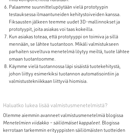
Palaamme suunnittelupöytään vielä prototyypin
testauksessa ilmaantuneiden kehitystoiveiden kanssa.
Fiksausten jälkeen teemme uudet 3D-mallinnokset ja
prototyypit, joita asiakas voi taas kokeilla.
Kun asiakas toteaa, että prototyyppi on toimiva ja sillä
mennään, se lähtee tuotantoon. Mikäli valmistukseen
parhaiten soveltuva menetelmä löytyy meiltä, tuote lähtee
omaan tuotantoomme.
Käymme vielä tuotannossa läpi sisäistä tuotekehitystä,
johon liittyy esimerkiksi tuotannon automatisointiin ja
valmistustekniikkaan liittyviä hiomisia.
Haluatko lukea lisää valmistusmenetelmistä?
Olemme aiemmin avanneet valmistusmenetelmiä blogissa
Menetelmien viidakko – säiliömäiset kappaleet.
Blogissa
kerrotaan tarkemmin erityyppisten säiliömäisten tuotteiden