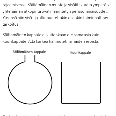
rajaamisessa. Säiliömäinen muoto ja sisätilavuutta ympäröivä
yhtenäinen ulkopinta ovat määrittelyn perusominaisuudet.
Yleensä niin sisä- ja ulkopuolellakin on jokin toiminnallinen
tarkoitus.
Säiliömäinen kappale ei kuitenkaan ole sama asia kuin
kuorikappale. Alla karkea hahmotelma näiden eroista.