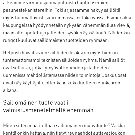
arkeamme virvoitusjuomapulloista huoltoasemien
pesunestekanistereihin. Toki arjessamme näkyy säiliöitä
myös huomattavasti suuremmassa mittakaavassa. Esimerkiksi
kaupungeissa hyödynnetään nykyään vähemmän tilaa vieviä,
maan alle upotettuja jätteiden syväkeräyssäiliöitä. Näidenkin
rungot kuuluvat säiliömäisten tuotteiden ryhmään.
Helposti havaittavien säiliöiden lisäksi on myös hieman
tuntemattomampi teknisten säiliöiden ryhmä. Nämä säiliöt
ovat sellaisia, jotka lymyävät koneiden ja laitteiden
uumenissa mahdollistamassa niiden toimintoja. Joskus osat
eivät näy käyttäjälle ollenkaan koko tuotteen elinkaaren
aikana.
Säiliömäinen tuote vaatii
valmistusmenetelmältä enemmän
Miten sitten määritellään säiliömäinen muovituote? Vaikka
kenttä onkin kattava, niin tietyt reunaehdot auttavat joukon