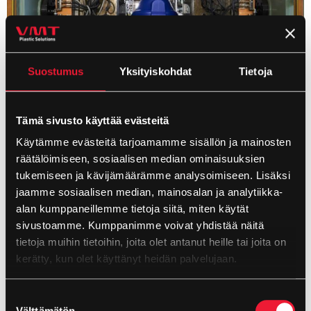
Suostumus
Yksityiskohdat
Tietoja
Nykyaikainen tuotantomme mahdollistaa
Tämä sivusto käyttää evästeitä
kustannustehokkaan ja vastuullisen teknisen ruiskuvalu- ja
Käytämme evästeitä tarjoamamme sisällön ja mainosten
puhallusmuovaus-sopimusvalmistuksen. Tutkimme ja
räätälöimiseen, sosiaalisen median ominaisuuksien
otamme käyttöön uusia sovelluksia ja kierrätysraaka-aineita
tukemiseen ja kävijämäärämme analysoimiseen. Lisäksi
jatkuvasti. Keskustelemme mielellämme uusista ratkaisuista
jaamme sosiaalisen median, mainosalan ja analytiikka-
ja raaka-aineiden mahdollisuuksista sinunkin kanssasi.
alan kumppaneillemme tietoja siitä, miten käytät
sivustoamme. Kumppanimme voivat yhdistää näitä
Alihankinta-messut on aina ollut meille merkityksellinen
tietoja muihin tietoihin, joita olet antanut heille tai joita on
kohtaamispaikka vanhojen ja uusien asiakkaidemme kanssa.
kerätty, kun olet käyttänyt heidän palvelujaan.
Odotamme innolla, että pääsemme jälleen tapaamaan teitä
kaikkia kasvotusten Teams-tapaamisten sijaan!
Evästeet >
Suostumuksen
Välttämätön