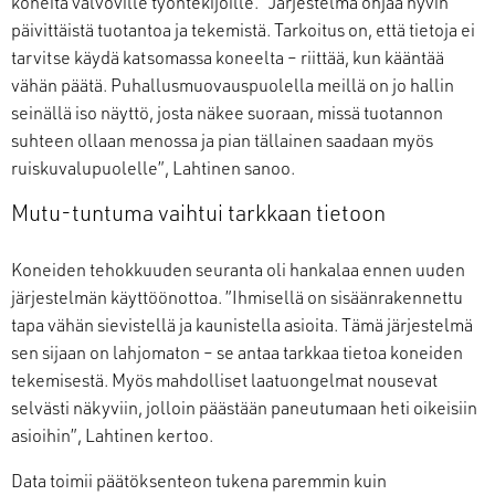
koneita valvoville työntekijöille. ”Järjestelmä ohjaa hyvin
päivittäistä tuotantoa ja tekemistä. Tarkoitus on, että tietoja ei
tarvitse käydä katsomassa koneelta – riittää, kun kääntää
vähän päätä. Puhallusmuovauspuolella meillä on jo hallin
seinällä iso näyttö, josta näkee suoraan, missä tuotannon
suhteen ollaan menossa ja pian tällainen saadaan myös
ruiskuvalupuolelle”, Lahtinen sanoo.
Mutu-tuntuma vaihtui tarkkaan tietoon
Koneiden tehokkuuden seuranta oli hankalaa ennen uuden
järjestelmän käyttöönottoa. ”Ihmisellä on sisäänrakennettu
tapa vähän sievistellä ja kaunistella asioita. Tämä järjestelmä
sen sijaan on lahjomaton – se antaa tarkkaa tietoa koneiden
tekemisestä. Myös mahdolliset laatuongelmat nousevat
selvästi näkyviin, jolloin päästään paneutumaan heti oikeisiin
asioihin”, Lahtinen kertoo.
Data toimii päätöksenteon tukena paremmin kuin