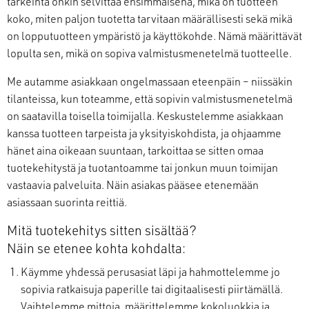
tärkeintä onkin selvittää ensimmäisenä, mikä on tuotteen
koko, miten paljon tuotetta tarvitaan määrällisesti sekä mikä
on lopputuotteen ympäristö ja käyttökohde. Nämä määrittävät
lopulta sen, mikä on sopiva valmistusmenetelmä tuotteelle.
Me autamme asiakkaan ongelmassaan eteenpäin – niissäkin
tilanteissa, kun toteamme, että sopivin valmistusmenetelmä
on saatavilla toisella toimijalla. Keskustelemme asiakkaan
kanssa tuotteen tarpeista ja yksityiskohdista, ja ohjaamme
hänet aina oikeaan suuntaan, tarkoittaa se sitten omaa
tuotekehitystä ja tuotantoamme tai jonkun muun toimijan
vastaavia palveluita. Näin asiakas pääsee etenemään
asiassaan suorinta reittiä.
Mitä tuotekehitys sitten sisältää?
Näin se etenee kohta kohdalta:
Käymme yhdessä perusasiat läpi ja hahmottelemme jo
sopivia ratkaisuja paperille tai digitaalisesti piirtämällä.
Vaihtelemme mittoja, määrittelemme kokoluokkia ja