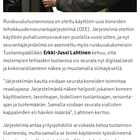
Ruiskuvalutuotannossa on otettu käyttöön uusi koneiden
tehokkuudenseurantajärjestelmä (OEE). Järjestelmä otettiin
käyttöön puhallusmuovauksen puolella vuosi sitten, ja nyt
seurantajärjestelmä on asennettu myös ruiskuvalukoneisiin.
Tuotantopäällikkö
Erkki-Jussi Lahtinen
kehuu, että
molempien tehtaiden tuotantoa voi seurata nyt digitaalisesti
ja kokonaistilanteen näkee jo muutamalla silmäyksellä.
”Järjestelmän kautta voidaan seurata koneiden toimintaa
reaaliajassa. Järjestelmästä näkee helposti jokaisen koneen
käyttöasteen, tavoiteajan, todellisen tuotantoajan, seisonta-
ajan ja tuotemäärän. Samalla voidaan seurata viallisten
kappaleiden eli hävikin määrää”, Lahtinen kertoo.
Järjestelmä antaa yritysjohdolle arvokasta tietoa tuotannon
tilanteesta, mutta samalla se toimii käytännön työvälineenä