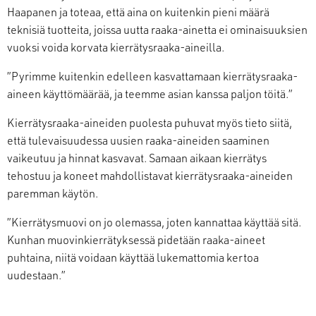
Haapanen ja toteaa, että aina on kuitenkin pieni määrä
teknisiä tuotteita, joissa uutta raaka-ainetta ei ominaisuuksien
vuoksi voida korvata kierrätysraaka-aineilla.
”Pyrimme kuitenkin edelleen kasvattamaan kierrätysraaka-
aineen käyttömäärää, ja teemme asian kanssa paljon töitä.”
Kierrätysraaka-aineiden puolesta puhuvat myös tieto siitä,
että tulevaisuudessa uusien raaka-aineiden saaminen
vaikeutuu ja hinnat kasvavat. Samaan aikaan kierrätys
tehostuu ja koneet mahdollistavat kierrätysraaka-aineiden
paremman käytön.
”Kierrätysmuovi on jo olemassa, joten kannattaa käyttää sitä.
Kunhan muovinkierrätyksessä pidetään raaka-aineet
puhtaina, niitä voidaan käyttää lukemattomia kertoa
uudestaan.”