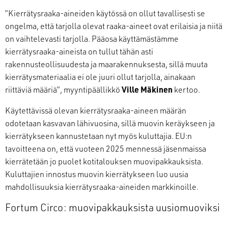
”Kierrätysraaka-aineiden käytössä on ollut tavallisesti se
ongelma, että tarjolla olevat raaka-aineet ovat erilaisia ja niitä
on vaihtelevasti tarjolla. Pääosa käyttämästämme
kierrätysraaka-aineista on tullut tähän asti
rakennusteollisuudesta ja maarakennuksesta, sillä muuta
kierrätysmateriaalia ei ole juuri ollut tarjolla, ainakaan
riittäviä määriä”, myyntipäällikkö
Ville Mäkinen
kertoo.
Käytettävissä olevan kierrätysraaka-aineen määrän
odotetaan kasvavan lähivuosina, sillä muovin keräykseen ja
kierrätykseen kannustetaan nyt myös kuluttajia. EU:n
tavoitteena on, että vuoteen 2025 mennessä jäsenmaissa
kierrätetään jo puolet kotitalouksen muovipakkauksista.
Kuluttajien innostus muovin kierrätykseen luo uusia
mahdollisuuksia kierrätysraaka-aineiden markkinoille.
Fortum Circo: muovipakkauksista uusiomuoviksi