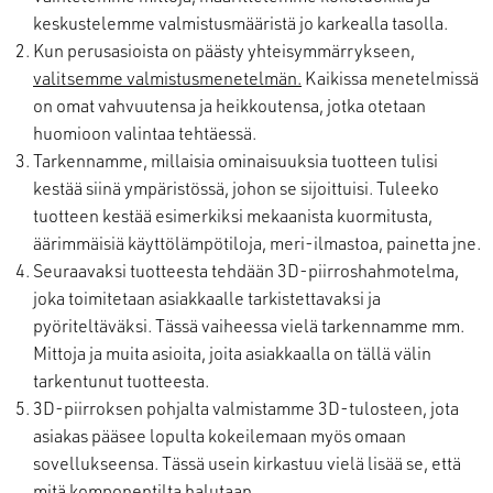
keskustelemme valmistusmääristä jo karkealla tasolla.
Kun perusasioista on päästy yhteisymmärrykseen,
valitsemme valmistusmenetelmän.
Kaikissa menetelmissä
on omat vahvuutensa ja heikkoutensa, jotka otetaan
huomioon valintaa tehtäessä.
Tarkennamme, millaisia ominaisuuksia tuotteen tulisi
kestää siinä ympäristössä, johon se sijoittuisi. Tuleeko
tuotteen kestää esimerkiksi mekaanista kuormitusta,
äärimmäisiä käyttölämpötiloja, meri-ilmastoa, painetta jne.
Seuraavaksi tuotteesta tehdään 3D-piirroshahmotelma,
joka toimitetaan asiakkaalle tarkistettavaksi ja
pyöriteltäväksi. Tässä vaiheessa vielä tarkennamme mm.
Mittoja ja muita asioita, joita asiakkaalla on tällä välin
tarkentunut tuotteesta.
3D-piirroksen pohjalta valmistamme 3D-tulosteen, jota
asiakas pääsee lopulta kokeilemaan myös omaan
sovellukseensa. Tässä usein kirkastuu vielä lisää se, että
mitä komponentilta halutaan.