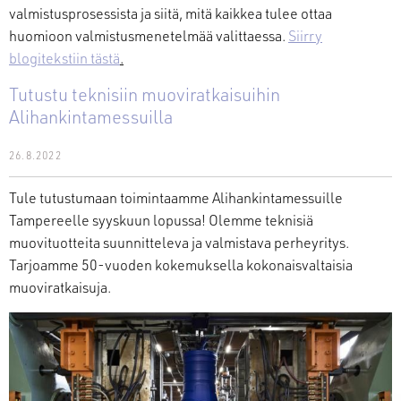
valmistusprosessista ja siitä, mitä kaikkea tulee ottaa
huomioon valmistusmenetelmää valittaessa.
Siirry
blogitekstiin tästä
.
Tutustu teknisiin muoviratkaisuihin
Alihankintamessuilla
26.8.2022
Tule tutustumaan toimintaamme Alihankintamessuille
Tampereelle syyskuun lopussa! Olemme teknisiä
muovituotteita suunnitteleva ja valmistava perheyritys.
Tarjoamme 50-vuoden kokemuksella kokonaisvaltaisia
muoviratkaisuja.