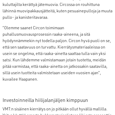
kuluttajilta kerättyä jätemuovia. Circossa on rouhittuna
lähinnä muovipakkausjätteitä, kuten pesuainepulloja ja muuta
pullo- ja kanisteritavaraa.
”Olemme saanet Circon toimimaan
puhallusmuovausprosessin raaka-aineena, ja sitä
hyödynnämmekin nyt todella paljon. Circon hyvä puoli on se,
että sen saatavuus on turvattu. Kierrätysmateriaaleissa on
usein se ongelma, että raaka-ainetta saattaa tulla vain yksi
satsi. Kun lähdemme valmistamaan jotain tuotetta, meidän
pitää varmistaa, että raaka-ainetta on jatkossakin saatavilla,
sillä usein tuotteita valmistetaan useiden vuosien ajan”,
kuvailee Haapanen.
Investoinneilla hiilijalanjäljen kimppuun
VMT:n sisäinen kierrätys on jo pitkään ollut hyvällä mallilla.