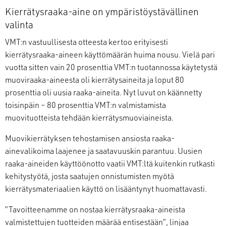
Kierrätysraaka-aine on ympäristöystävällinen
valinta
VMT:n vastuullisesta otteesta kertoo erityisesti
kierrätysraaka-aineen käyttömäärän huima nousu. Vielä pari
vuotta sitten vain 20 prosenttia VMT:n tuotannossa käytetystä
muoviraaka-aineesta oli kierrätysaineita ja loput 80
prosenttia oli uusia raaka-aineita. Nyt luvut on käännetty
toisinpäin ‒ 80 prosenttia VMT:n valmistamista
muovituotteista tehdään kierrätysmuoviaineista.
Muovikierrätyksen tehostamisen ansiosta raaka-
ainevalikoima laajenee ja saatavuuskin parantuu. Uusien
raaka-aineiden käyttöönotto vaatii VMT:ltä kuitenkin rutkasti
kehitystyötä, josta saatujen onnistumisten myötä
kierrätysmateriaalien käyttö on lisääntynyt huomattavasti.
”Tavoitteenamme on nostaa kierrätysraaka-aineista
valmistettujen tuotteiden määrää entisestään”, linjaa