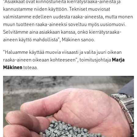
”Asiakkaat ovat kiinnostuneita kierrätysraaka-aineista ja
kannustamme niiden käyttöön. Tekniset muoviosat
valmistamme edelleen uudesta raaka-aineesta, mutta monen
muun tuotteen raaka-aineeksi soveltuu myös uusiomuovi.
Selvitämme aina asiakkaan kanssa, onko kierrätysraaka-
aineen käyttö mahdollista”, Mäkinen sanoo.
”Haluamme käyttää muovia viisaasti ja valita juuri oikean
raaka-aineen oikeaan kohteeseen”, toimitusjohtaja
Marja
Mäkinen
toteaa.