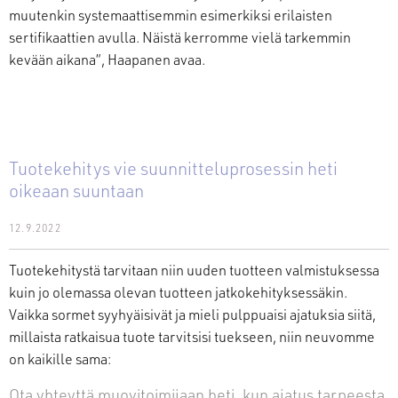
muutenkin systemaattisemmin esimerkiksi erilaisten
sertifikaattien avulla. Näistä kerromme vielä tarkemmin
kevään aikana”, Haapanen avaa.
Tuotekehitys vie suunnitteluprosessin heti
oikeaan suuntaan
12.9.2022
Tuotekehitystä tarvitaan niin uuden tuotteen valmistuksessa
kuin jo olemassa olevan tuotteen jatkokehityksessäkin.
Vaikka sormet syyhyäisivät ja mieli pulppuaisi ajatuksia siitä,
millaista ratkaisua tuote tarvitsisi tuekseen, niin neuvomme
on kaikille sama:
Ota yhteyttä muovitoimijaan heti, kun ajatus tarpeesta