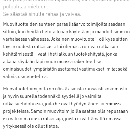
pulpahtaa mieleen.
Se säästää sinulta rahaa ja vaivaa.
Muovituotteiden suhteen paras lisäarvo toimijoilta saadaan
silloin, kun heidän tietotaitoaan käytetään jo mahdollisimman
varhaisessa vaiheessa. Jokainen muovituote – oli kyse sitten
täysin uudesta ratkaisusta tai olemassa olevan ratkaisun
kehittämisestä – vaatii heti alkuun tuotekehitystä, jonka
aikana käydään läpi muun muassa rakenteelliset
ominaisuudet, ympäristön asettamat vaatimukset, mitat sekä
valmistusmenetelmä.
Muovituotetoimijoilla on näistä asioista runsaasti kokemusta
ja hyvin suurella todennäköisyydellä jo valmiita
ratkaisuehdotuksia, joita he ovat hyödyntäneet aiemmissa
projekteissa. Samoin muovitoimijoilla saattaa olla repussaan
iso valikoima uusia ratkaisuja, joista ei välttämättä omassa
yrityksessä ole ollut tietoa.