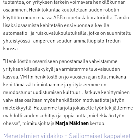
tuotantoa, on yrityksen tärkein voimavara henkilökunnan
osaaminen. Henkilökuntaa koulutetaan uuden robotin
käyttöön muun muassa ABB:n opetuslaboratoriolla. Tämän
lisäksi osaamista kehitetään ensi vuonna alkavilla
automaatio- ja ruiskuvalukoulutuksilla, jotka on suunniteltu
yhteistyössä Tampereen seudun ammattiopisto Tredun
kanssa.
”Henkilöstön osaamiseen panostamalla vahvistamme
yrityksen kilpailukykyä ja varmistamme tulevaisuuden
kasvua. VMT:n henkilöstö on jo vuosien ajan ollut mukana
kehittämässä toimintaamme ja yritykseemme on
muodostunut uudistumisen kulttuuri. Jatkuva kehittyminen
vahvistaa osaltaan myös henkilöstön motivaatiota ja työn
mielekkyyttä. Haluamme tarjota jokaiselle työntekijällemme
mahdollisuuden kehittyä ja oppia uutta, mielekkään työn
ohessa”, toimitusjohtaja
Marja Mäkinen
kertoo.
Menetelmien viidakko – Säiliömäiset kappaleet