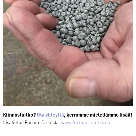
Kiinnostuitko?
Ota yhteyttä
, kerromme mielellämme lisää!
Lisätietoa Fortum Circosta:
www.fortum.com/circo