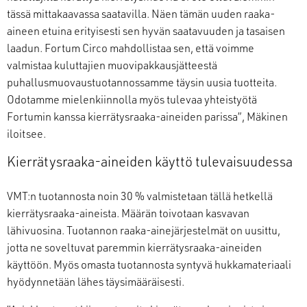
tässä mittakaavassa saatavilla. Näen tämän uuden raaka-
aineen etuina erityisesti sen hyvän saatavuuden ja tasaisen
laadun. Fortum Circo mahdollistaa sen, että voimme
valmistaa kuluttajien muovipakkausjätteestä
puhallusmuovaustuotannossamme täysin uusia tuotteita.
Odotamme mielenkiinnolla myös tulevaa yhteistyötä
Fortumin kanssa kierrätysraaka-aineiden parissa”, Mäkinen
iloitsee.
Kierrätysraaka-aineiden käyttö tulevaisuudessa
VMT:n tuotannosta noin 30 % valmistetaan tällä hetkellä
kierrätysraaka-aineista. Määrän toivotaan kasvavan
lähivuosina. Tuotannon raaka-ainejärjestelmät on uusittu,
jotta ne soveltuvat paremmin kierrätysraaka-aineiden
käyttöön. Myös omasta tuotannosta syntyvä hukkamateriaali
hyödynnetään lähes täysimääräisesti.