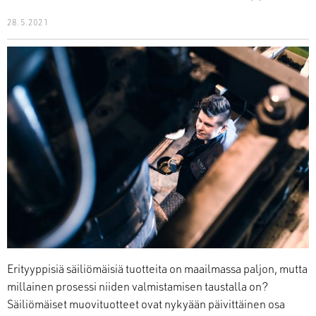
28.5.2021
Erityyppisiä säiliömäisiä tuotteita on maailmassa paljon, mutta
millainen prosessi niiden valmistamisen taustalla on?
Säiliömäiset muovituotteet ovat nykyään päivittäinen osa