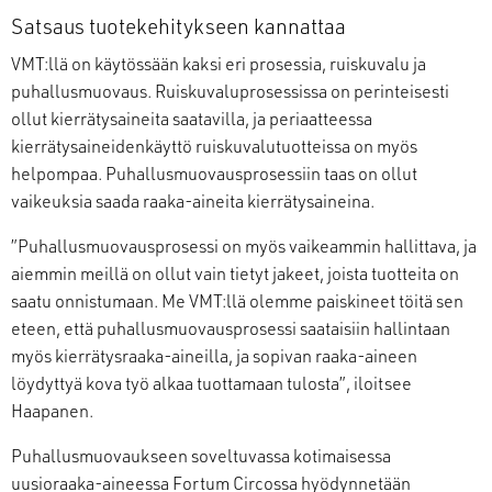
Satsaus tuotekehitykseen kannattaa
VMT:llä on käytössään kaksi eri prosessia, ruiskuvalu ja
puhallusmuovaus. Ruiskuvaluprosessissa on perinteisesti
ollut kierrätysaineita saatavilla, ja periaatteessa
kierrätysaineidenkäyttö ruiskuvalutuotteissa on myös
helpompaa. Puhallusmuovausprosessiin taas on ollut
vaikeuksia saada raaka-aineita kierrätysaineina.
”Puhallusmuovausprosessi on myös vaikeammin hallittava, ja
aiemmin meillä on ollut vain tietyt jakeet, joista tuotteita on
saatu onnistumaan. Me VMT:llä olemme paiskineet töitä sen
eteen, että puhallusmuovausprosessi saataisiin hallintaan
myös kierrätysraaka-aineilla, ja sopivan raaka-aineen
löydyttyä kova työ alkaa tuottamaan tulosta”, iloitsee
Haapanen.
Puhallusmuovaukseen soveltuvassa kotimaisessa
uusioraaka-aineessa Fortum Circossa hyödynnetään