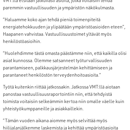
VMT:llä etsitään jatkuvasti asioita, jotka voitaisiin tehdä
paremmin vastuullisuuden ja ympäristön näkökulmasta.
”Haluamme koko ajan tehdä pieniä toimenpiteitä
energiatehokkuuden ja ylipäätään ympäristöasioiden eteen”,
Haapanen vahvistaa. Vastuullisuustoimet yltävät myös
henkilöstöasioihin.
”Huolehdimme tästä omasta päästämme niin, että kaikilla olisi
asiat kunnossa. Olemme satsanneet työturvallisuuden
parantamiseen, palkkausjärjestelmän kehittämiseen ja
parantaneet henkilöstön terveydenhoitoasioita.”
Työtä kuitenkin riittää jatkossakin. Jatkossa VMT:llä aiotaan
panostaa vastuullisuusraportointiin niin, että tehdyistä
toimista voitaisiin selkeämmin kertoa niin omalle väelle kuin
yhteistyökumppaneille ja asiakkaillekin.
”Tämän vuoden aikana aiomme myös selvittää myös
hiilijalanjälkemme laskemista ja kehittää ympäristöasioita