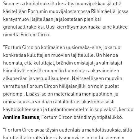
Suomessa kotitalouksilta kerättyä muovipakkausjätettä
käsitellään Fortumin muovijalostamossa Riihimäellä, jossa
keräysmuovi lajitellaan ja jalostetaan pieniksi
granulaattirakeiksi. Uusi kierrätysmuoviraaka-aine kulkee
nimellä Fortum Circo.
”Fortum Circo on kotimainen uusioraaka-aine, joka tuo
konkretiaa kuluttajien muovien lajittelulle. On hienoa
huomata, että kuluttajat, brändin omistajat ja valmistajat
kiinnittivät entistä enemmän huomiota raaka-aineiden
alkuperään ja vastuullisuuteen. Neitseelliseen muoviin
verrattuna Fortum Circon hiilijalanjälki on noin puolet
pienempi. Lisäksi se on materiaalina monipuolinen, ja
ominaisuuksia voidaan räätälöidä asiakaskohtaisesti
käyttökohteeseen ja tuotantomenetelmiin sopivaksi”, kertoo
Anniina Rasmus
, Fortum Circon brändimyyntipäällikkö.
”Fortum Circo avaa täysin uudenlaisia mahdollisuuksia, sillä
kuluttajilta kerättyä kierrätysmuovia ei ole ollut aiemmin