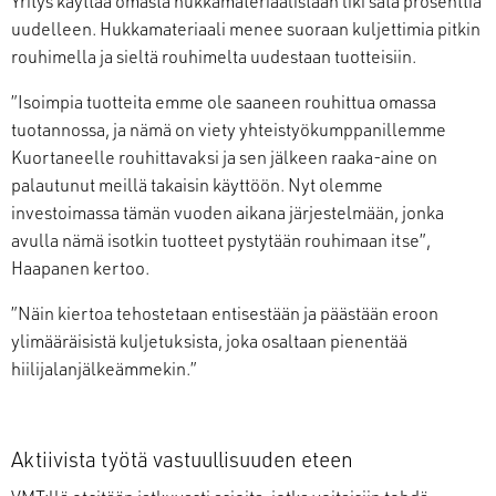
Yritys käyttää omasta hukkamateriaalistaan liki sata prosenttia
uudelleen. Hukkamateriaali menee suoraan kuljettimia pitkin
rouhimella ja sieltä rouhimelta uudestaan tuotteisiin.
”Isoimpia tuotteita emme ole saaneen rouhittua omassa
tuotannossa, ja nämä on viety yhteistyökumppanillemme
Kuortaneelle rouhittavaksi ja sen jälkeen raaka-aine on
palautunut meillä takaisin käyttöön. Nyt olemme
investoimassa tämän vuoden aikana järjestelmään, jonka
avulla nämä isotkin tuotteet pystytään rouhimaan itse”,
Haapanen kertoo.
”Näin kiertoa tehostetaan entisestään ja päästään eroon
ylimääräisistä kuljetuksista, joka osaltaan pienentää
hiilijalanjälkeämmekin.”
Aktiivista työtä vastuullisuuden eteen