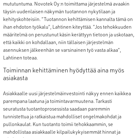
mututuntuma. Novotek Oy:n toimittama järjestelmä avaakin
täysin uudenlaisen näkymän tuotannon nykytilaan ja
kehityskohteisiin. ”Tuotannon kehittämisen kannalta tämä on
ihan ehdoton työkalu”, Lahtinen kiteyttää. ”Jos tehokkuuden
määritelmä on perustunut käsin kerättyyn tietoon ja uskotaan,
että kaikki on kohdallaan, niin tällaisen järjestelmän
asennuksen jälkeenhän se varsinainen työ vasta alkaa”,
Lahtinen toteaa.
Toiminnan kehittäminen hyödyttää aina myös
asiakasta
Asiakkaalle uusi järjestelmäinvestointi näkyy ennen kaikkea
parempana laatuna ja toimintavarmuutena. Tarkasti
seuratusta tuotantoprosessista saadaan paremmin
tunnistettua ja ratkaistua mahdolliset ongelmakohdat ja
pullonkaulat. Kun tuotanto toimii tehokkaammin, se
mahdollistaa asiakkaalle kilpailukykyisemmät hinnat ja