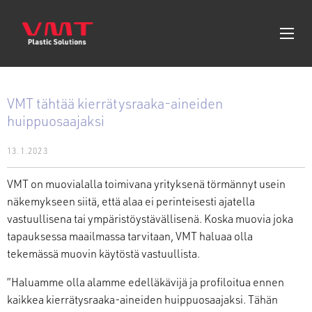
VMT tähtää kierrätysraaka-aineiden
huippuosaajaksi
13.1.2023
VMT on muovialalla toimivana yrityksenä törmännyt usein
näkemykseen siitä, että alaa ei perinteisesti ajatella
vastuullisena tai ympäristöystävällisenä. Koska muovia joka
tapauksessa maailmassa tarvitaan, VMT haluaa olla
tekemässä muovin käytöstä vastuullista.
”Haluamme olla alamme edelläkävijä ja profiloitua ennen
kaikkea kierrätysraaka-aineiden huippuosaajaksi. Tähän