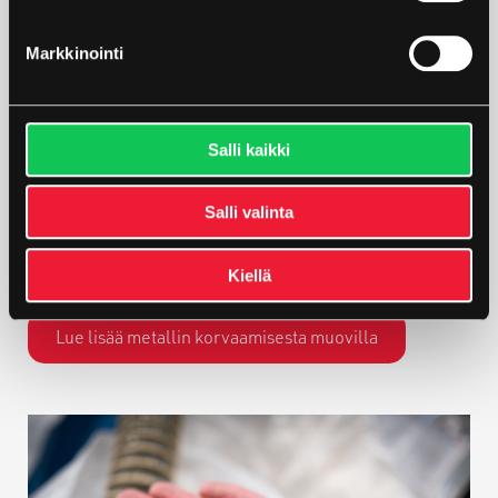
Markkinointi
Salli kaikki
Voisiko metallikomponentti olla muovia?
Salli valinta
Selvitä, milloin metalliosan korvaaminen muovisella
Kiellä
kannattaa.
Lue lisää metallin korvaamisesta muovilla