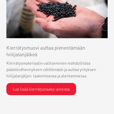
Kierrätysmuovi auttaa pienentämään
hiilijalanjälkeä
Kierrätysmateriaalin valitseminen mahdollistaa
päästövähennyksen välittömästi ja auttaa yrityksen
hiilijalanjäljen laskemisessa ja alentamisessa.
Lue lisää kierrätysraaka-aineista