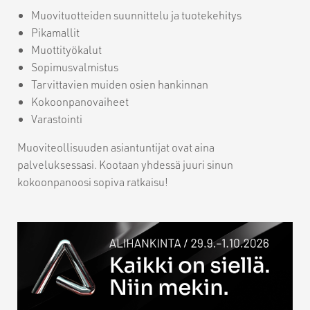
Muovituotteiden suunnittelu ja tuotekehitys
Pikamallit
Muottityökalut
Sopimusvalmistus
Tarvittavien muiden osien hankinnan
Kokoonpanovaiheet
Varastointi
Muoviteollisuuden asiantuntijat ovat aina
palveluksessasi. Kootaan yhdessä juuri sinun
kokoonpanoosi sopiva ratkaisu!