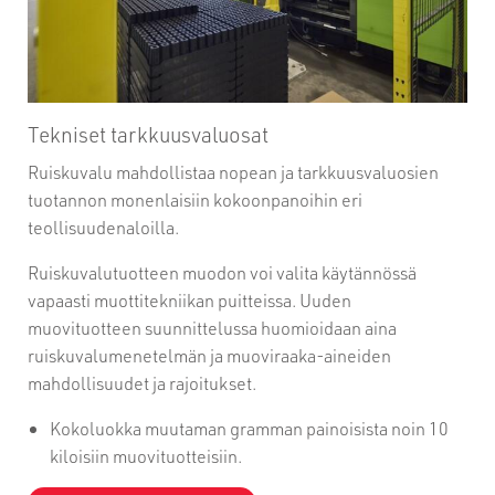
Tekniset tarkkuusvaluosat
Ruiskuvalu mahdollistaa nopean ja tarkkuusvaluosien
tuotannon monenlaisiin kokoonpanoihin eri
teollisuudenaloilla.
Ruiskuvalutuotteen muodon voi valita käytännössä
vapaasti muottitekniikan puitteissa. Uuden
muovituotteen suunnittelussa huomioidaan aina
ruiskuvalumenetelmän ja muoviraaka-aineiden
mahdollisuudet ja rajoitukset.
Kokoluokka muutaman gramman painoisista noin 10
kiloisiin muovituotteisiin
.