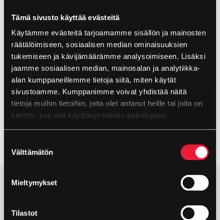
säiliömäisiä ja saumattomia
Tämä sivusto käyttää evästeitä
kestomuovituotteita.
Saumaton säiliömäinen muoto
mahdollistaa kemikaalien käsittelyn ja käytön myös
Käytämme evästeitä tarjoamamme sisällön ja mainosten
paineistetussa systeemissä.
räätälöimiseen, sosiaalisen median ominaisuuksien
tukemiseen ja kävijämäärämme analysoimiseen. Lisäksi
Säiliömäiset tuotteet: säiliöt, tankit
jaamme sosiaalisen median, mainosalan ja analytiikka-
Kanavamaiset tuotteet: putkistot, ilmakanavistot
alan kumppaneillemme tietoja siitä, miten käytät
Kuorimaiset tuotteet
sivustoamme. Kumppanimme voivat yhdistää näitä
tietoja muihin tietoihin, joita olet antanut heille tai joita on
Lue lisää puhallusmuovauksesta
kerätty, kun olet käyttänyt heidän palvelujaan.
Evästeet >
Suostumuksen
Välttämätön
valinta
Mieltymykset
Tilastot