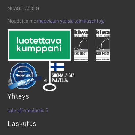
NCAGE: A03EG
Noudatamme
muovialan yleisiä toimitusehtoja
.
Yhteys
sales@vmtplastic.fi
Laskutus