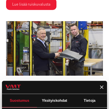
Lue lisää ruiskuvalusta
Tekniset kanavistot ja säiliöt
Tekninen puhallusmuovaus soveltuu erittäin hyvin
vaativien säiliöiden ja kanavistojen valmistamiseen.
Suostumus
Yksityiskohdat
Tietoja
Puhallusmuovausmenetelmällä valmistamme onttoja,