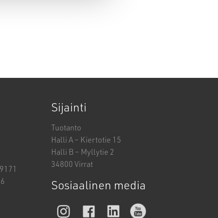
Sijainti
Tuotanto
Halli A – Kiertotie 15
Halli B – Myllytie 2
34800 Virrat
19171
26
Sosiaalinen media