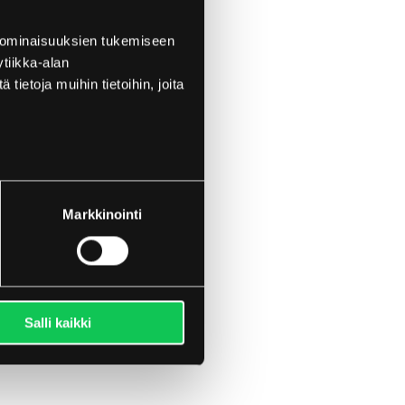
 ominaisuuksien tukemiseen
tiikka-alan
ietoja muihin tietoihin, joita
Markkinointi
Salli kaikki