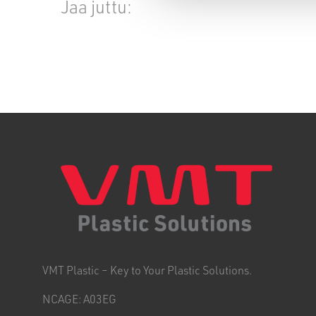
Jaa juttu:
VMT Plastic – Key to Your Plastic Solutions.
NCAGE: A03EG