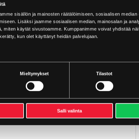
itä
mme sisällön ja mainosten räätälöimiseen, sosiaalisen median
iseen. Lisäksi jaamme sosiaalisen median, mainosalan ja analy
, miten käytät sivustoamme. Kumppanimme voivat yhdistää näitä t
n kerätty, kun olet käyttänyt heidän palvelujaan.
Mieltymykset
Tilastot
ilaisuus 5S-menetelmän vaiheista. Kaikki pääsivät mukaan
dossa, miten työympäristön vakiointi vaikuttaa
ä ajatusta siitä, miten menetelmää viedään eteenpäin
työympäristöä – matkalla kohti erinomaisen työpaikan
Salli valinta