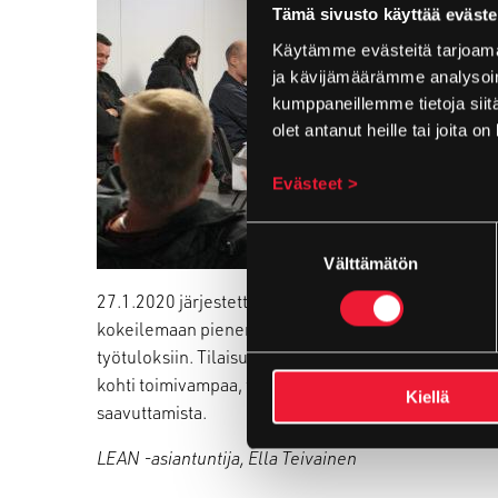
Tämä sivusto käyttää eväste
Käytämme evästeitä tarjoama
ja kävijämäärämme analysoim
kumppaneillemme tietoja siitä
olet antanut heille tai joita o
Evästeet >
Suostumuksen
valinta
Välttämätön
27.1.2020 järjestettiin kaikille työntekijöille infot
kokeilemaan pienen leikkimielisen harjoituksen muo
työtuloksiin. Tilaisuuden tavoitteena oli yhtenäistä
kohti toimivampaa, tehokkaampaa ja turvallisempaa 
Kiellä
saavuttamista.
LEAN -asiantuntija, Ella Teivainen