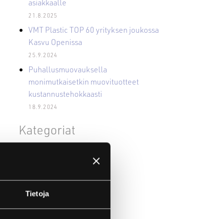
asiakkaalle
21.8.2025
VMT Plastic TOP 60 yrityksen joukossa
Kasvu Openissa
25.9.2024
Puhallusmuovauksella
monimutkaisetkin muovituotteet
kustannustehokkaasti
18.9.2024
Kategoriat
Puhallusmuovaus
Ruiskuvalu
Tietoja