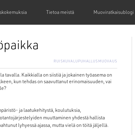
askokemuksia
Tietoa meistä
Muoviratkaisublogi
öpaikka
RUISKUVALU
PUHALLUSMUOVAUS
a tavalla. Kaikkialla on siistiä ja jokainen työasema on
jälkeen, kun tehdas on saavuttanut erinomaisuuden, vai
le?
päristö- ja laatukehitystä, koulutuksia,
 tuotantojärjestelyiden muuttaminen yhdestä hallista
htunut lyhyessä ajassa, mutta vielä on töitä jäljellä.