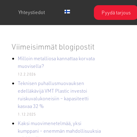
Yhteystiedot
Pyydä tarjous
Viimeisimmät blogipostit
Milloin metalliosa kannattaa korvata
muovisella?
12.2.2026
Teknisen puhallusmuovauksen
edelläkävijä VMT Plastic investoi
ruiskuvalukoneisiin – kapasiteetti
kasvaa 32 %
1.12.2025
Kaksi muovimenetelmää, yksi
kumppani – enemmän mahdollisuuksia