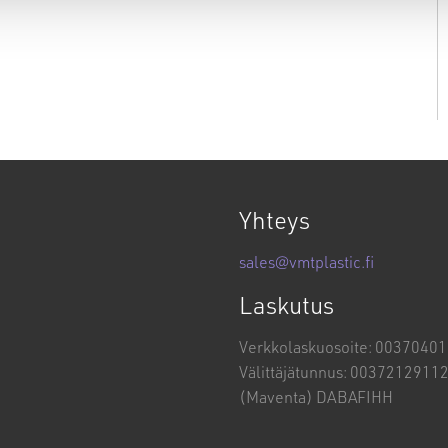
Yhteys
sales@vmtplastic.fi
Laskutus
Verkkolaskuosoite: 0037040
Välittäjätunnus: 0037212911
(Maventa) DABAFIHH