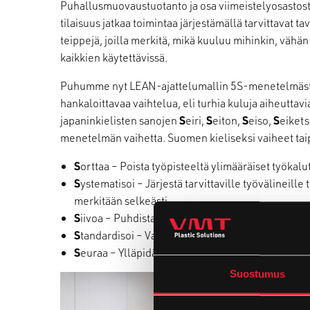
Puhallusmuovaustuotanto ja osa viimeistelyosastosta 
tilaisuus jatkaa toimintaa järjestämällä tarvittavat ta
teippejä, joilla merkitä, mikä kuuluu mihinkin, vähän s
kaikkien käytettävissä.
Puhumme nyt LEAN-ajattelumallin 5S-menetelmästä
hankaloittavaa vaihtelua, eli turhia kuluja aiheuttav
japaninkielisten sanojen
S
eiri,
S
eiton,
S
eiso,
S
eikets
menetelmän vaihetta. Suomen kieliseksi vaiheet tai
S
orttaa – Poista työpisteeltä ylimääräiset työkalu
S
ystematisoi – Järjestä tarvittaville työvälineil
merkitään selkeästi.
S
iivoa – Puhdista ja huolla koneet ja laitteet.
S
tandardisoi – Vakiinnuta järjestelyt ja siivous ru
S
euraa – Ylläpidä vakiintuneita käytäntöjä.
Suostumus