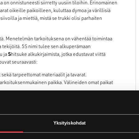
on onnistuneesti siirretty uusiin tiloihin. Erinomainen
varat oikeille paikoilleen, kuluttaa dymoa ja värillisiä
iivoilla ja miettiä, mistä se trukki olisi parhaiten
. Menetelmän tarkoituksena on vähentää toimintaa
ia tekijöitä. 5S nimi tulee sen alkuperämaan
u ja
S
hitsuke alkukirjaimista, jotka edustavat viittä
puvat seuraavasti:
t sekä tarpeettomat materiaalit ja tavarat.
le tarkoituksenmukainen paikka. Välineiden omat paikat
tiininomaiseksi ja osaksi työntekoa.
Yksityiskohdat