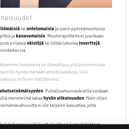
inaisuudet
iliömäisiä
tai
ontelomaisia
ja usein pyöreämuotoisia.
itkiä ja
kanavamaisia
. Muotorajoitteita ei juurikaan
osti erilaisia
väistöjä
tai liittää lukuisia
inserttejä
,
kiinnikekorvia.
siakkaamme haasteena on tilanahtaus yhä pienenevissä
leilla hyödyntämään ahtaita paikkoja, sillä
paksuus on hyvin hallittavissa.”
a ohutseinämäisyyden
. Puhallusmuovauksella voidaan
sillä menetelmä takaa
hyvän
sitkoisuuden
. Näin ollen
seinämävahvuutta ei ole tarpeen kasvattaa, jotta
ulutukseen ja sitä kautta tuotteen kappalehintaan.