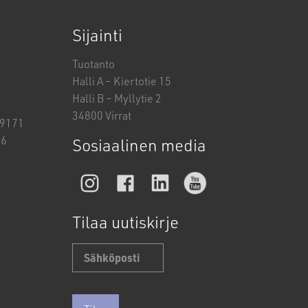
Sijainti
Tuotanto
Halli A – Kiertotie 15
Halli B – Myllytie 2
34800 Virrat
19171
26
Sosiaalinen media
Tilaa uutiskirje
Sähköposti
*