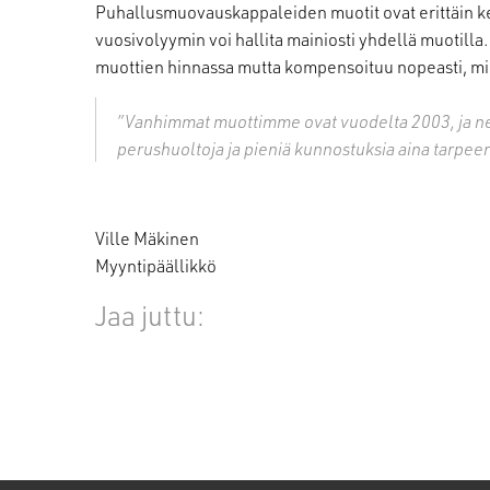
Puhallusmuovauskappaleiden muotit ovat erittäin kes
vuosivolyymin voi hallita mainiosti yhdellä muotilla
muottien hinnassa mutta kompensoituu nopeasti, mi
”Vanhimmat muottimme ovat vuodelta 2003, ja ne
perushuoltoja ja pieniä kunnostuksia aina tarpe
Ville Mäkinen
Myyntipäällikkö
Jaa juttu: