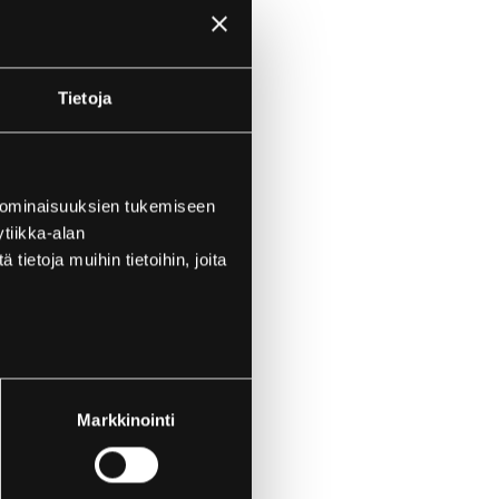
Tietoja
 ominaisuuksien tukemiseen
tiikka-alan
ietoja muihin tietoihin, joita
Markkinointi