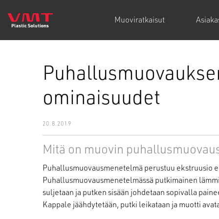
Muoviratkaisut
Asiak
Puhallusmuovauksen 
ominaisuudet
20.8.2019
Mitä on muovin puhallusmuovau
Puhallusmuovausmenetelmä perustuu ekstruusio el
Puhallusmuovausmenetelmässä putkimainen lämmitet
suljetaan ja putken sisään johdetaan sopivalla paine
Kappale jäähdytetään, putki leikataan ja muotti avat