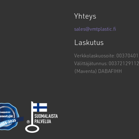
Yhteys
sales@vmtplastic.fi
Laskutus
Verkkolaskuosoite: 0037040
Välittäjätunnus: 0037212911
(Maventa) DABAFIHH