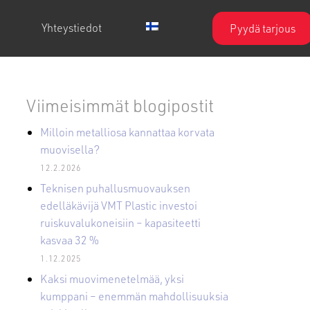
Yhteystiedot
Pyydä tarjous
Viimeisimmät blogipostit
Milloin metalliosa kannattaa korvata
muovisella?
12.2.2026
Teknisen puhallusmuovauksen
edelläkävijä VMT Plastic investoi
ruiskuvalukoneisiin – kapasiteetti
kasvaa 32 %
1.12.2025
Kaksi muovimenetelmää, yksi
kumppani – enemmän mahdollisuuksia