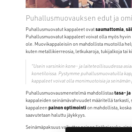
Puhallusmuovauksen edut ja om
Puhallusmuovatut kappaleet ovat
saumattomia
,
sä
Puhallusmuovatut kappaleet voivat olla myös hyvin p
ole. Muovikappaleisiin on mahdollista muotoilla help
kuten metallikierreosia, letkukaroja, tukijalkoja tai 
“Usein varsinkin kone- ja laiteteollisuudessa a
konetiloissa. Pystymme puhallusmuovatuilla kappa
kappaleet voivat olla monimuotoisia ja seinämän 
Puhallusmuovausmenetelmä mahdollistaa
tasa- j
kappaleiden seinämävahvuudet määritellä tarkasti, 
kappaleen
painon optimointi
on mahdollista, koska 
saavutetaan haluttu jäykkyys.
Seinämäpaksuus vaikuttaa painon lisäksi raaka-ainek