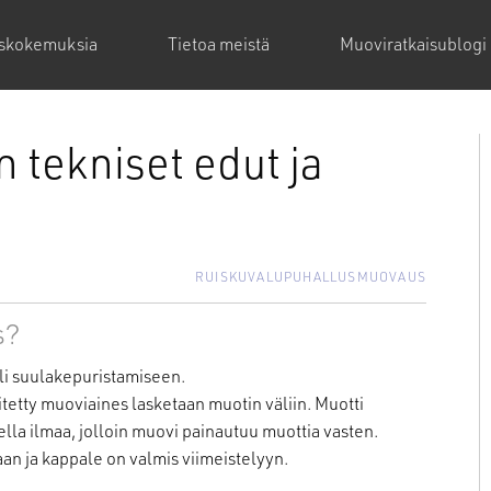
askokemuksia
Tietoa meistä
Muoviratkaisublogi
tekniset edut ja
RUISKUVALU
PUHALLUSMUOVAUS
s?
i suulakepuristamiseen.
ty muoviaines lasketaan muotin väliin. Muotti
ella ilmaa, jolloin muovi painautuu muottia vasten.
aan ja kappale on valmis viimeistelyyn.