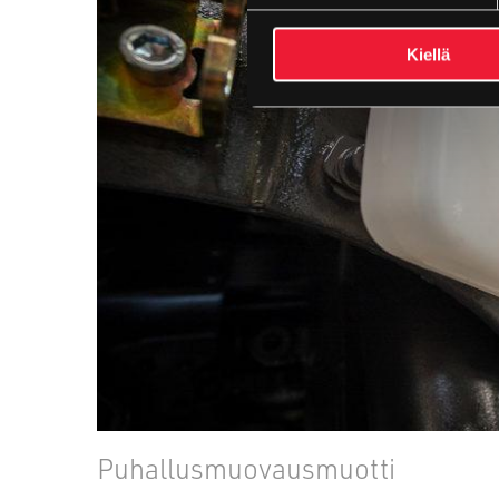
Kiellä
Puhallusmuovausmuotti