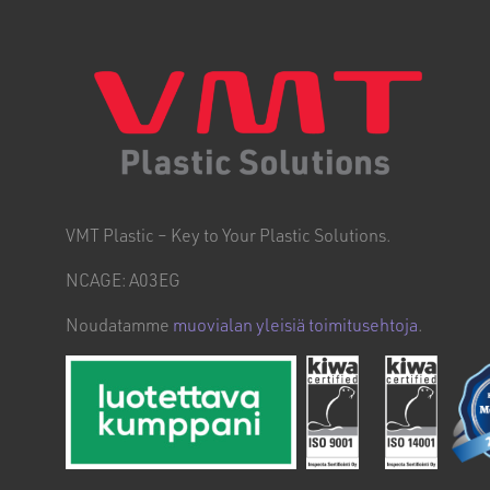
VMT Plastic – Key to Your Plastic Solutions.
NCAGE: A03EG
Noudatamme
muovialan yleisiä toimitusehtoja
.