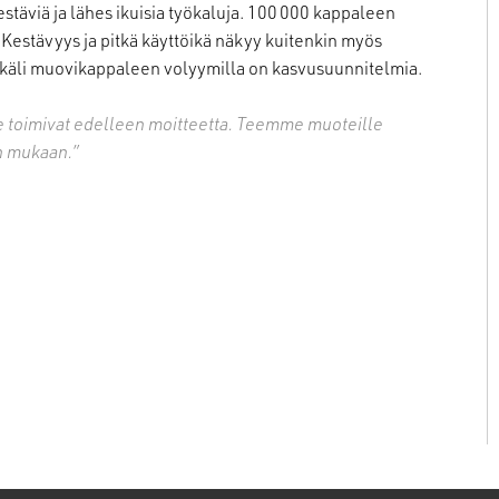
täviä ja lähes ikuisia työkaluja. 100 000 kappaleen
. Kestävyys ja pitkä käyttöikä näkyy kuitenkin myös
käli muovikappaleen volyymilla on kasvusuunnitelmia.
 toimivat edelleen moitteetta. Teemme muoteille
en mukaan.”