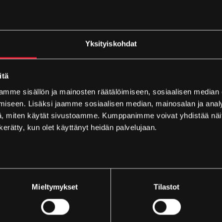
äkyvyys
, jolloin esimerkiksi nesteen korkeutta voidaan
mahdollista, koska puhallusmuovausprosessissa
Yksityiskohdat
otka sijaitsevat eri päissä kappaletta, heitto saadaan
itä
mme sisällön ja mainosten räätälöimiseen, sosiaalisen median
iseen. Lisäksi jaamme sosiaalisen median, mainosalan ja analy
istuvat puhallusmuovausmenetelmällä. Kotelomainen
, miten käytät sivustoamme. Kumppanimme voivat yhdistää näitä t
 umpinaista rakennetta kevyempi.
n kerätty, kun olet käyttänyt heidän palvelujaan.
estää hyvin kemikaaleja
ja on siten turvallinen käyttää
Mieltymykset
Tilastot