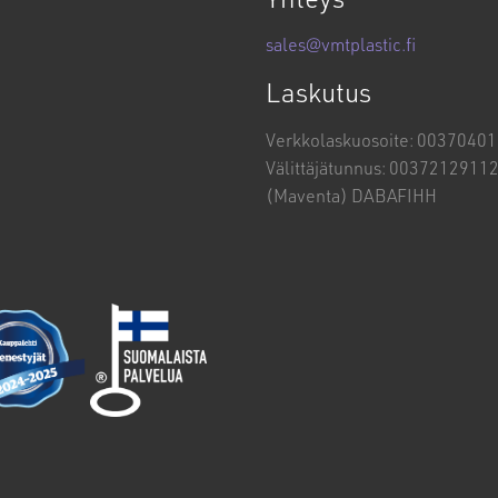
sales@vmtplastic.fi
Laskutus
Verkkolaskuosoite: 0037040
Välittäjätunnus: 0037212911
(Maventa) DABAFIHH