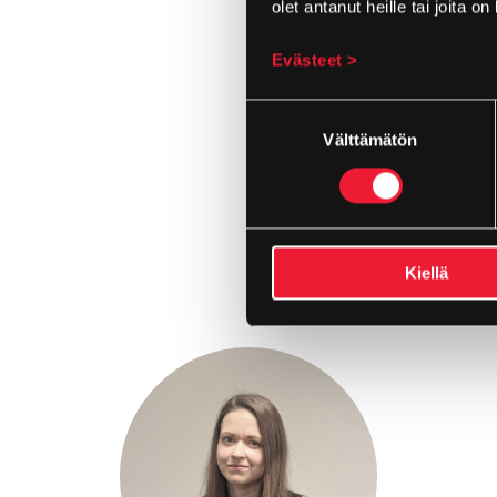
olet antanut heille tai joita o
Evästeet >
Suostumuksen
valinta
Välttämätön
Kiellä