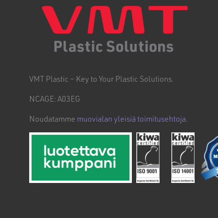
VMT Plastic – Key to Your Plastic Solutions.
NCAGE: A03EG
Noudatamme
muovialan yleisiä toimitusehtoja
.