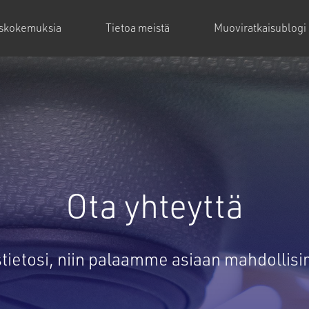
askokemuksia
Tietoa meistä
Muoviratkaisublogi
Ota yhteyttä
stietosi, niin palaamme asiaan mahdollis