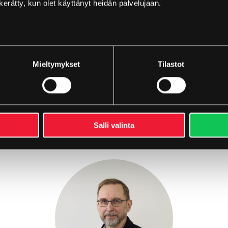
n kerätty, kun olet käyttänyt heidän palvelujaan.
Heikki Orpana
Mieltymykset
Tilastot
Tekninen asiantuntija
heikki.orpana@vmtplastic.fi
040 658 1999
Salli valinta