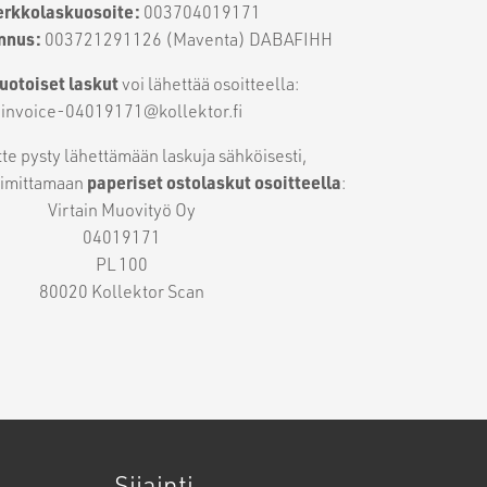
erkkolaskuosoite:
003704019171
unnus:
003721291126 (Maventa) DABAFIHH
otoiset laskut
voi lähettää osoitteella:
invoice-04019171@kollektor.fi
tte pysty lähettämään laskuja sähköisesti,
imittamaan
paperiset ostolaskut osoitteella
:
Virtain Muovityö Oy
04019171
PL 100
80020 Kollektor Scan
Sijainti