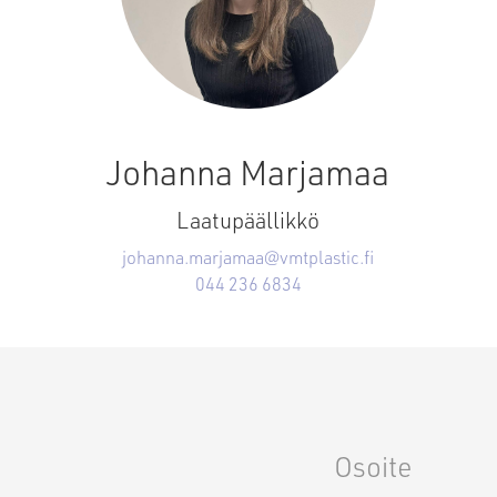
Johanna Marjamaa
Laatupäällikkö
johanna.marjamaa@vmtplastic.fi
044 236 6834
Osoite