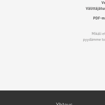
V
Välittäjät
PDF-mu
Mikäli e
pyydämme to
Yhteys