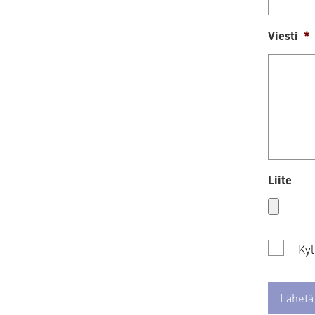
Viesti
*
Liite
Suostum
Kyl