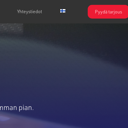
Yhteystiedot
Pyydä tarjous
imman pian.