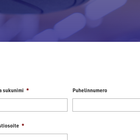
ja sukunimi
*
Puhelinnumero
tiosoite
*