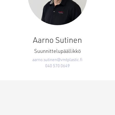
Aarno Sutinen
Suunnittelupäällikkö
aarno.sutinen@vmtplastic.fi
040 570 0649