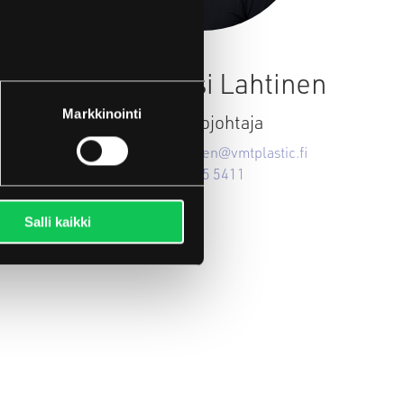
Erkki-Jussi Lahtinen
Markkinointi
Tuotantojohtaja
erkki-jussi.lahtinen@vmtplastic.fi
044 735 5411
Salli kaikki