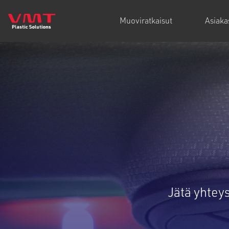
Muoviratkaisut
Asiak
Jätä yhtey