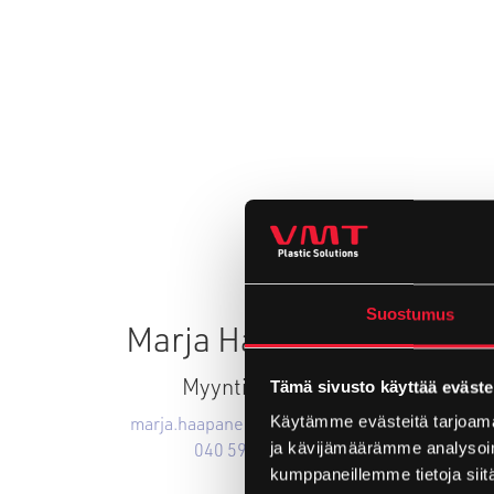
Suostumus
Marja Haapanen
Myynti | CEO
Tämä sivusto käyttää eväste
marja.haapanen@vmtplastic.fi
Käytämme evästeitä tarjoama
040 596 8333
ja kävijämäärämme analysoim
kumppaneillemme tietoja siitä