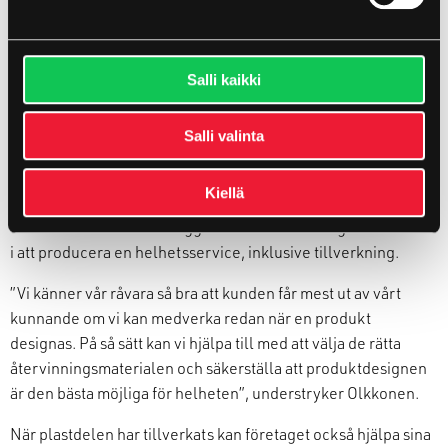
kontinuerligt öka denna siffra.
”Visst är de volymer vi använder små i ett globalt perspektiv,
Salli kaikki
men varje handling i rätt riktning leder närmare en större
förändring”, sammanfattar Olkkonen.
Salli valinta
Från design till montering – och allt däremellan
Kiellä
VMT
Plastics kunnande ligger framför allt i designarbetet och
i att producera en helhetsservice, inklusive tillverkning.
”Vi känner vår råvara så bra att
kunden
får mest ut av vårt
kunnande om vi kan medverka redan när
en
produkt
designas.
På så sätt kan vi hjälpa till med att välja de rätta
återvinningsmaterialen och säkerställa att produktdesignen
är den bästa möjliga för helheten”, understryker Olkkonen.
När plastdelen har tillverkats kan företaget också hjälpa sina