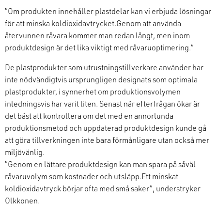
”Om produkten innehåller plastdelar kan vi erbjuda lösningar
för att minska koldioxidavtrycket.
Genom att använda
återvun
nen
råvar
a
kommer man redan långt, men
inom
produktdesign är
det lika
viktig
t
med råvaruoptimering
.”
De plastprodukter som
utrustningstillverkare
använder har
inte nödvändigtvis ursprungligen designats som optimala
plastprodukter, i synnerhet om produktionsvolymen
inledningsvis har varit liten.
Senast när efterfrågan ökar är
det bäst att kontrollera om det med en annorlunda
produktionsmetod och uppdaterad produktdesign kunde gå
att göra tillverkningen inte bara förmånligare utan också mer
miljövänlig.
”Genom en lättare produktdesign kan man spara på såväl
råvaruvolym
som
kostnader
och
utsläpp.
Ett minskat
koldioxidavtryck börjar
ofta
med små saker”,
understryker
Olkkonen.