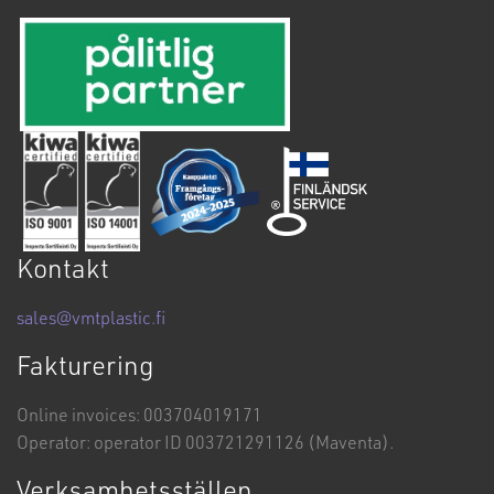
Kontakt
sales@vmtplastic.fi
Fakturering
Online invoices: 003704019171
Operator: operator ID 003721291126 (Maventa).
Verksamhetsställen