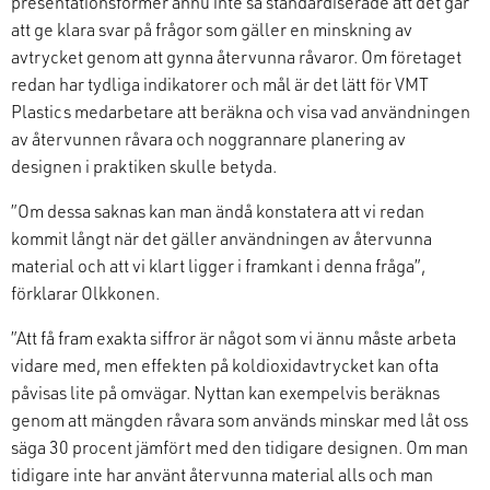
presentationsformer ännu inte så standardiserade att det gå
r
att ge klar
a
svar på
fråg
or
s
om
gäller
en
minsk
ning av
avtrycket genom att gynna återvunna råvaror.
Om företaget
redan har tydliga indikatorer och mål är det lätt för
VMT
Plastics medarbetare att beräkna och visa vad användningen
av återvunnen råvara och noggrannare planering av
designen i praktiken skulle betyda.
”Om dessa saknas kan
man ändå konstatera att vi redan
kommit långt när det gäller användningen av återvunn
a
material och att vi klart ligger i framkant i denna fråga
”,
förklarar
Olkkonen.
”Att få fram exakta siffror är något som vi ännu måste arbeta
vidare med, men effekten på koldioxidavtrycket kan ofta
påvisas lite på omvägar.
Nyttan kan exempelvis beräknas
genom
att mängden råvara som används minskar med låt oss
säga 30 procent jämfört med den tidigare designen.
Om man
tidigare inte har använt återvunn
a
material alls och man