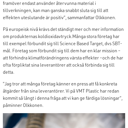
framöver
endast
använder återvunn
a
material i
tillverkningen, kan man ganska snabbt sluta sig till att
effekten
uteslutande
är positiv”,
sammanfattar
Olkkonen.
På europeisk nivå krävs det ständigt mer och mer information
om produkternas koldioxidavtryck.
Många stora företag har
till exempel förbundit sig till Science
Based
Target, dvs SBT-
mål.
Företag
som förbundit sig till dem har en klar mission –
att förhindra klimatförändringens värsta effekter
–
och
de har
ofta förpliktat sina leverantörer att också förbinda sig till
detta.
”Jag tror att många företag känner en press att få konkreta
åtgärder från sina leverantörer.
Vi på
VMT
Plastic har redan
kommit så långt i denna fråga att vi kan ge färdiga lösningar”,
påminner Olkkonen.