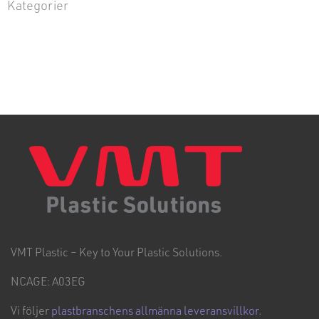
Kategorier
VMT Plastic – Key to Your Plastic Solutions.
NCAGE: A03EG
Vi följer
plastbranschens allmänna leveransvillkor
.