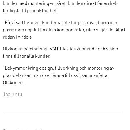
kunder med monteringen, så att kunden direkt får en helt
färdigställd produkthelhet.
”På så sätt behöver kunderna inte börja skruva, borra och
passa ihop upp till tio olika
komponent
er
,
utan vi gör det klart
redan i
Vir
dois
.
Olkkonen påminner att
VMT
Plastics kunnande och vision
finns till för alla kunder.
”Bekymmer kring design, tillverkning och montering av
plastdelar kan man överlämna till oss”, sammanfattar
Olkkonen.
Jaa juttu: