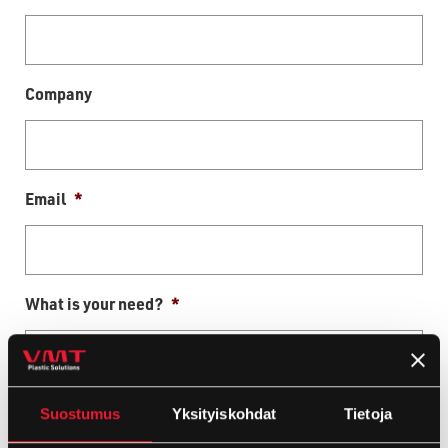
Company
Email
*
What is your need?
*
Suostumus
Yksityiskohdat
Tietoja