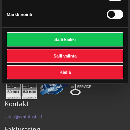
VMT Plastic – Key to Your Plastic Solutions.
Markkinointi
NCAGE: A03EG
Vi följer
plastbranschens allmänna leveransvillkor
.
Salli kaikki
Salli valinta
Kiellä
Kontakt
sales@vmtplastic.fi
Fakturering