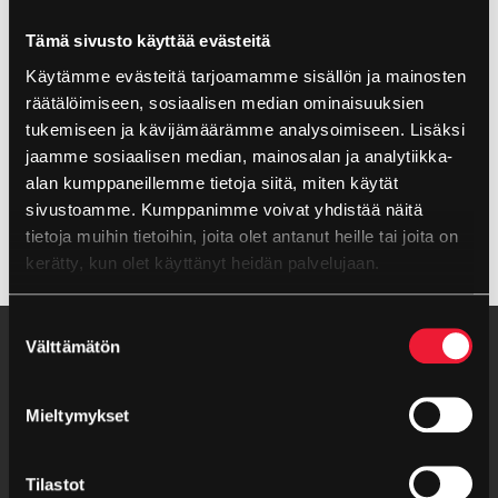
Attachment
Tämä sivusto käyttää evästeitä
Käytämme evästeitä tarjoamamme sisällön ja mainosten
räätälöimiseen, sosiaalisen median ominaisuuksien
Max filstorlek: 128 MB.
tukemiseen ja kävijämäärämme analysoimiseen. Lisäksi
jaamme sosiaalisen median, mainosalan ja analytiikka-
alan kumppaneillemme tietoja siitä, miten käytät
sivustoamme. Kumppanimme voivat yhdistää näitä
tietoja muihin tietoihin, joita olet antanut heille tai joita on
kerätty, kun olet käyttänyt heidän palvelujaan.
Evästeet >
Suostumuksen
Välttämätön
valinta
Mieltymykset
Tilastot