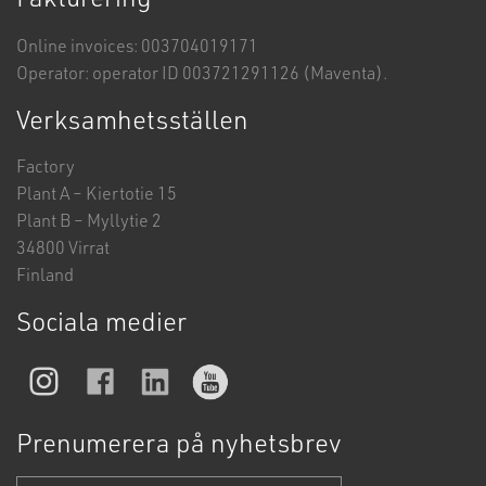
Online invoices: 003704019171
Operator: operator ID 003721291126 (Maventa).
Verksamhetsställen
Factory
Plant A – Kiertotie 15
Plant B – Myllytie 2
34800 Virrat
Finland
Sociala medier
Prenumerera på nyhetsbrev